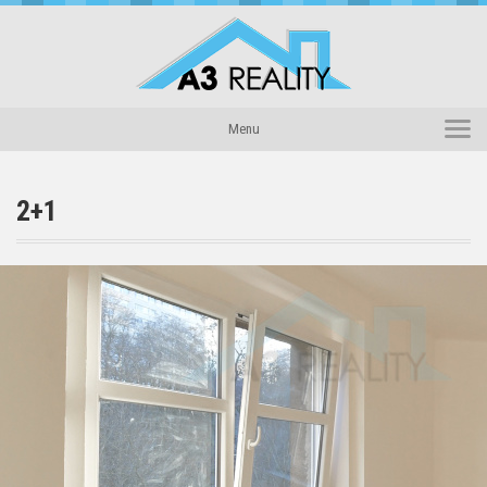
Domů
Menu
Reality
Novinky
2+1
Náš tým
O nás
Kontakty