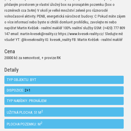
přidaným prostorem je vlastní úložný box na pronajatém pozemku (box o
rozměrech cca 3x4m) V okolí je velké množství zeleně pro různorodé
volnočasové aktivity. PENB, energetická náročnost budovy: C Pokud máte zájem
o více informací nebo byste si chtěli domluvit prohlídku, zavolejte mi nebo
napište! Martin Kvěšek - realitní makléř 100% realitní služby GSM: (+420) 777 809
147 email: martin-kvesek@reality.cz https://www.kvesek-reality.cz/ Sledujte mě
všude! YT: @kvesekreality IG: kvesek_reality FB: Martin Kvěšek - realitní makléř
Cena
20000 kč za nemovitost, + provize RK
Detaily
TYP OBJEKTU:
BYT
DISPOZICE:
2+1
TYP NABÍDKY:
PRONÁJEM
2
UŽITNÁ PLOCHA: 51 M
2
PLOCHA POZEMKU: M