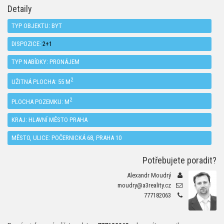
Detaily
TYP OBJEKTU:
BYT
DISPOZICE:
2+1
TYP NABÍDKY:
PRONÁJEM
2
UŽITNÁ PLOCHA: 55 M
2
PLOCHA POZEMKU: M
KRAJ:
HLAVNÍ MĚSTO PRAHA
MĚSTO, ULICE: POČERNICKÁ 68, PRAHA 10
Potřebujete poradit?
Alexandr Moudrý
moudry@a3reality.cz
777182063