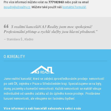
Pro více informací můžete volat na
777182063
nebo psát na email
moudry@a3reality.cz
. Můžete také použít náš
kontaktní formulář
.
S realitní kanceláří A3 Reality jsem moc spokojená!
Profesionální přístup a rychlé služby jsou hlavní přednosti.
— Stanislava Š., Kladno
O A3REALITY
Jsme realitní kancelář, která se zabývá zprostředkováním prodeje nemovitostí
po celé ČR, zejména v Praze a Středočeském kraji. Specializujeme se na byty,
domy, pozemky a komerční nemovitosti. Každé nemovitosti se makléř věnuje
individuálně od samého začátku až do úplného konce prodeje. Prodáváme
luxusní nemovitosti, ale věnujeme se i lacinému bydlení.
Více informací o naší kanceláři naleznete v sekci o nás