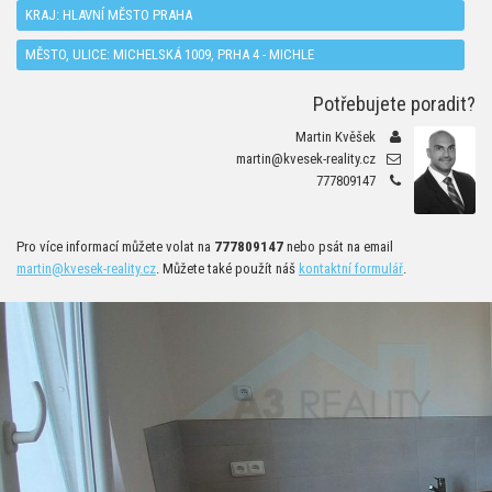
KRAJ:
HLAVNÍ MĚSTO PRAHA
MĚSTO, ULICE: MICHELSKÁ 1009, PRHA 4 - MICHLE
Potřebujete poradit?
Martin Kvěšek
martin@kvesek-reality.cz
777809147
Pro více informací můžete volat na
777809147
nebo psát na email
martin@kvesek-reality.cz
. Můžete také použít náš
kontaktní formulář
.