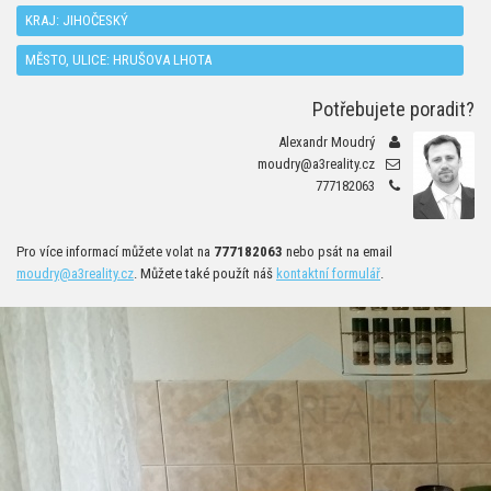
KRAJ:
JIHOČESKÝ
MĚSTO, ULICE: HRUŠOVA LHOTA
Potřebujete poradit?
Alexandr Moudrý
moudry@a3reality.cz
777182063
Pro více informací můžete volat na
777182063
nebo psát na email
moudry@a3reality.cz
. Můžete také použít náš
kontaktní formulář
.