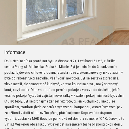
Informace
Exkluzivní nabídka pronájmu bytu o dispozici 2+,1 velikosti 51 m2, v širším
centru Prahy, ul. Michelská, Praha 4 - Michle. Byt je umístěn do 3. nadzemním
podlaží bytového cihlového domu, je zcela nově zrekonstruovaný, nikdo zatím v
bytě po rekonstrukci nebydlel, vše "voní" novotou. Byt se sestává z předsíně,
vlevo menší, ale samostatné kuchyně, vpravo koupelna s WC, nový sprchový
kout, nový boiler. Dále vstoupíte o prvního pokoje a vpravo do druhého, ještě
většího pokoje. Vytápění zajišťují nové vafky v každém pokoji, nicméně byt velmi
útulný, teplý. Byt se pronajímá zařízen viz foto, tj. jen kuchyňskou linkou se
sporákem, troubou (lednice není) a vybavenou koupelnou, ostatní vybavení je v
záležitosti zařídit si dle svého přání, přání nájemce. Dopravní dostupnost
výborná, zastávka MHD (bus jen pár kroků od domu a na metro "C" Kačerov je to
5 min.) Veškerou občanskou vybavenost naleznete v těsné blízkosti okolí domu