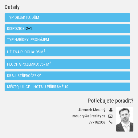
Detaily
TYP OBJEKTU:
DŮM
DISPOZICE:
2+1
TYP NABÍDKY:
PRONÁJEM
2
UŽITNÁ PLOCHA: 95 M
2
PLOCHA POZEMKU: 757 M
KRAJ:
STŘEDOČESKÝ
MĚSTO, ULICE: LHOTA U PŘÍBRAMĚ 10
Potřebujete poradit?
Alexandr Moudrý
moudry@a3reality.cz
777182063