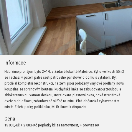
Informace
Nabízíme pronájem bytu 2+1/L v žádané lokalitě Malešice. Byt o velikosti 55m2
se nachází v pátém patře šestipatrového panelového domu s výtahem. Byt
prodělal kompletní rekonstrukci, na zemi jsou položeny vinylové podlahy, nová
koupelna se sprchovým koutem, kuchyňská linka se zabudovanou troubou a
sklokeramickou varnou deskou, instalovaná plastová okna, nové interiérové
dveře s obložkami,zabudované skříně na míru. Plná občanská vybavenost v
místě. Zeleň, parky, poliklinika, MHD. Ihned k dispozici.
Cena
15 000,-Kč + 2 000,-Kč poplatky kč za nemovitost, + provize RK