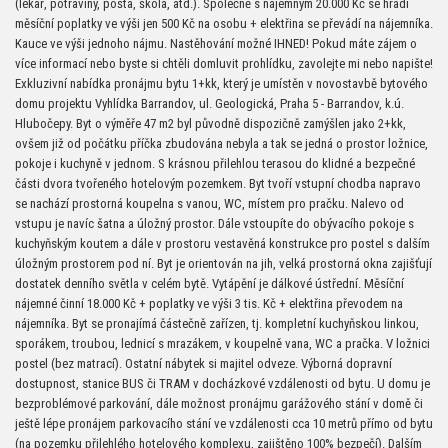
(lékař, potraviny, pošta, škola, atd.). Společně s nájemným 20.000 Kč se hradí
měsíční poplatky ve výši jen 500 Kč na osobu + elektřina se převádí na nájemníka.
Kauce ve výši jednoho nájmu. Nastěhování možné IHNED! Pokud máte zájem o
více informací nebo byste si chtěli domluvit prohlídku, zavolejte mi nebo napište!
Exkluzivní nabídka pronájmu bytu 1+kk, který je umístěn v novostavbě bytového
domu projektu Vyhlídka Barrandov, ul. Geologická, Praha 5 - Barrandov, k.ú.
Hlubočepy. Byt o výměře 47 m2 byl původně dispozičně zamýšlen jako 2+kk,
ovšem již od počátku příčka zbudována nebyla a tak se jedná o prostor ložnice,
pokoje i kuchyně v jednom. S krásnou přilehlou terasou do klidné a bezpečné
části dvora tvořeného hotelovým pozemkem. Byt tvoří vstupní chodba napravo
se nachází prostorná koupelna s vanou, WC, místem pro pračku. Nalevo od
vstupu je navíc šatna a úložný prostor. Dále vstoupíte do obývacího pokoje s
kuchyňským koutem a dále v prostoru vestavěná konstrukce pro postel s dalším
úložným prostorem pod ní. Byt je orientován na jih, velká prostorná okna zajišťují
dostatek denního světla v celém bytě. Vytápění je dálkové ústřední. Měsíční
nájemné činní 18.000 Kč + poplatky ve výši 3 tis. Kč + elektřina převodem na
nájemníka. Byt se pronajímá částečně zařízen, tj. kompletní kuchyňskou linkou,
sporákem, troubou, lednicí s mrazákem, v koupelně vana, WC a pračka. V ložnici
postel (bez matrací). Ostatní nábytek si majitel odveze. Výborná dopravní
dostupnost, stanice BUS či TRAM v docházkové vzdálenosti od bytu. U domu je
bezproblémové parkování, dále možnost pronájmu garážového stání v domě či
ještě lépe pronájem parkovacího stání ve vzdálenosti cca 10 metrů přímo od bytu
(na pozemku přilehlého hotelového komplexu, zajištěno 100% bezpečí). Dalším