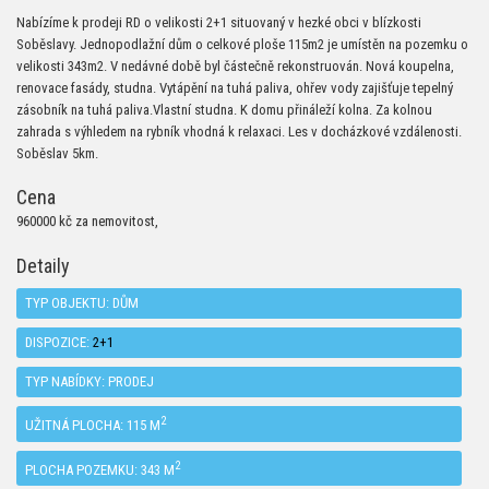
Nabízíme k prodeji RD o velikosti 2+1 situovaný v hezké obci v blízkosti
Soběslavy. Jednopodlažní dům o celkové ploše 115m2 je umístěn na pozemku o
velikosti 343m2. V nedávné době byl částečně rekonstruován. Nová koupelna,
renovace fasády, studna. Vytápění na tuhá paliva, ohřev vody zajišťuje tepelný
zásobník na tuhá paliva.Vlastní studna. K domu přináleží kolna. Za kolnou
zahrada s výhledem na rybník vhodná k relaxaci. Les v docházkové vzdálenosti.
Soběslav 5km.
Cena
960000 kč za nemovitost,
Detaily
TYP OBJEKTU:
DŮM
DISPOZICE:
2+1
TYP NABÍDKY:
PRODEJ
2
UŽITNÁ PLOCHA: 115 M
2
PLOCHA POZEMKU: 343 M