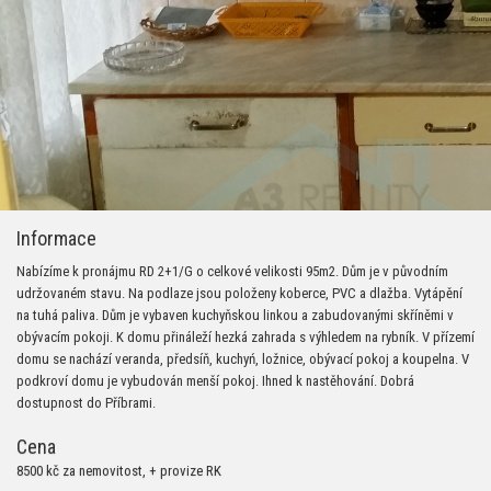
Informace
Nabízíme k pronájmu RD 2+1/G o celkové velikosti 95m2. Dům je v původním
udržovaném stavu. Na podlaze jsou položeny koberce, PVC a dlažba. Vytápění
na tuhá paliva. Dům je vybaven kuchyňskou linkou a zabudovanými skříněmi v
obývacím pokoji. K domu přináleží hezká zahrada s výhledem na rybník. V přízemí
domu se nachází veranda, předsíň, kuchyń, ložnice, obývací pokoj a koupelna. V
podkroví domu je vybudován menší pokoj. Ihned k nastěhování. Dobrá
dostupnost do Příbrami.
Cena
8500 kč za nemovitost, + provize RK