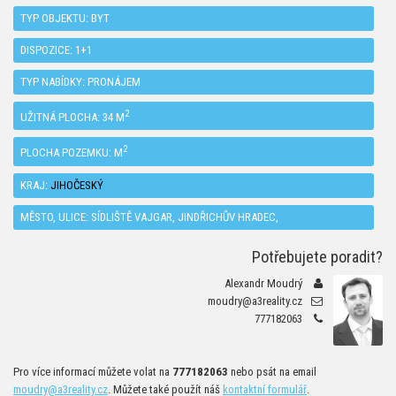
TYP OBJEKTU:
BYT
DISPOZICE:
1+1
TYP NABÍDKY:
PRONÁJEM
2
UŽITNÁ PLOCHA: 34 M
2
PLOCHA POZEMKU: M
KRAJ:
JIHOČESKÝ
MĚSTO, ULICE: SÍDLIŠTĚ VAJGAR, JINDŘICHŮV HRADEC,
Potřebujete poradit?
Alexandr Moudrý
moudry@a3reality.cz
777182063
Pro více informací můžete volat na
777182063
nebo psát na email
moudry@a3reality.cz
. Můžete také použít náš
kontaktní formulář
.