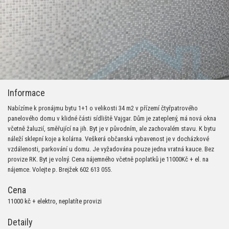
Informace
Nabízíme k pronájmu bytu 1+1 o velikosti 34 m2 v přízemí čtyřpatrového
panelového domu v klidné části sídliště Vajgar. Dům je zateplený, má nová okna
včetně žaluzií, směřující na jih. Byt je v původním, ale zachovalém stavu. K bytu
náleží sklepní koje a kolárna. Veškerá občanská vybavenost je v docházkové
vzdálenosti, parkování u domu. Je vyžadována pouze jedna vratná kauce. Bez
provize RK. Byt je volný. Cena nájemného včetně poplatků je 11000Kč + el. na
nájemce. Volejte p. Brejžek 602 613 055.
Cena
11000 kč + elektro, neplatíte provizi
Detaily