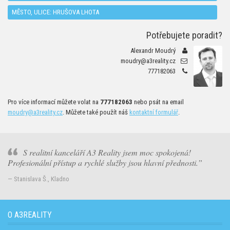
MĚSTO, ULICE: HRUŠOVA LHOTA
Potřebujete poradit?
Alexandr Moudrý
moudry@a3reality.cz
777182063
Pro více informací můžete volat na
777182063
nebo psát na email
moudry@a3reality.cz
. Můžete také použít náš
kontaktní formulář
.
S realitní kanceláří A3 Reality jsem moc spokojená!
Profesionální přístup a rychlé služby jsou hlavní přednosti.
— Stanislava Š., Kladno
O A3REALITY