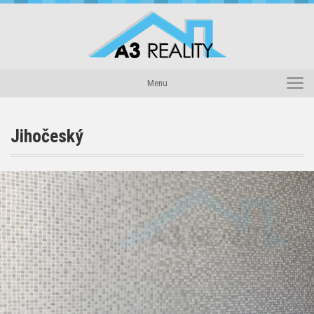
Domů
Menu
Reality
Novinky
Jihočeský
Náš tým
O nás
Kontakty