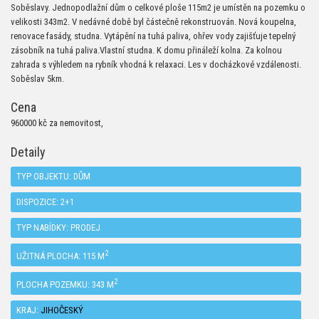
Soběslavy. Jednopodlažní dům o celkové ploše 115m2 je umístěn na pozemku o
velikosti 343m2. V nedávné době byl částečně rekonstruován. Nová koupelna,
renovace fasády, studna. Vytápění na tuhá paliva, ohřev vody zajišťuje tepelný
zásobník na tuhá paliva.Vlastní studna. K domu přináleží kolna. Za kolnou
zahrada s výhledem na rybník vhodná k relaxaci. Les v docházkové vzdálenosti.
Soběslav 5km.
Cena
960000 kč za nemovitost,
Detaily
TYP OBJEKTU:
DŮM
DISPOZICE:
2+1
TYP NABÍDKY:
PRODEJ
2
UŽITNÁ PLOCHA: 115 M
2
PLOCHA POZEMKU: 343 M
KRAJ:
JIHOČESKÝ