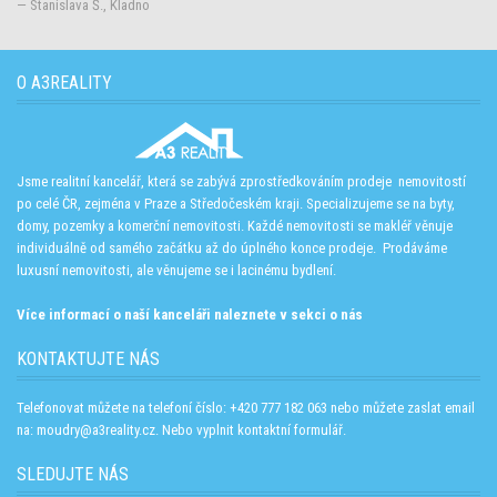
— Stanislava Š., Kladno
O A3REALITY
Jsme realitní kancelář, která se zabývá zprostředkováním prodeje nemovitostí
po celé ČR, zejména v Praze a Středočeském kraji. Specializujeme se na byty,
domy, pozemky a komerční nemovitosti. Každé nemovitosti se makléř věnuje
individuálně od samého začátku až do úplného konce prodeje. Prodáváme
luxusní nemovitosti, ale věnujeme se i lacinému bydlení.
Více informací o naší kanceláři naleznete v sekci o nás
KONTAKTUJTE NÁS
Telefonovat můžete na telefoní číslo: +420 777 182 063 nebo můžete zaslat email
na: moudry@a3reality.cz. Nebo vyplnit kontaktní formulář.
SLEDUJTE NÁS