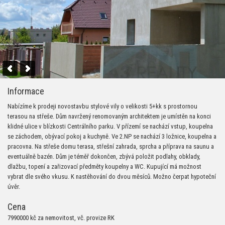
Informace
Nabízíme k prodeji novostavbu stylové vily o velikosti 5+kk s prostornou
terasou na střeše. Dům navržený renomovaným architektem je umístěn na konci
klidné ulice v blízkosti Centrálního parku. V přízemí se nachází vstup, koupelna
se záchodem, obývací pokoj a kuchyně. Ve 2.NP se nachází 3 ložnice, koupelna a
pracovna. Na střeše domu terasa, střešní zahrada, sprcha a příprava na saunu a
eventuálně bazén. Dům je téměř dokončen, zbývá položit podlahy, obklady,
dlažbu, topení a zařizovací předměty koupelny a WC. Kupující má možnost
vybrat dle svého vkusu. K nastěhování do dvou měsíců. Možno čerpat hypoteční
úvěr.
Cena
7990000 kč za nemovitost, vč. provize RK