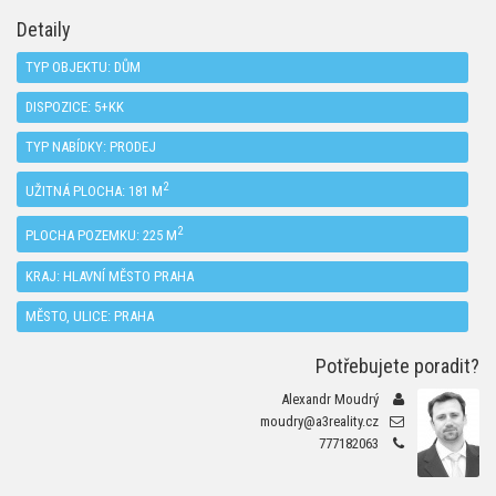
Detaily
TYP OBJEKTU:
DŮM
DISPOZICE:
5+KK
TYP NABÍDKY:
PRODEJ
2
UŽITNÁ PLOCHA: 181 M
2
PLOCHA POZEMKU: 225 M
KRAJ:
HLAVNÍ MĚSTO PRAHA
MĚSTO, ULICE: PRAHA
Potřebujete poradit?
Alexandr Moudrý
moudry@a3reality.cz
777182063