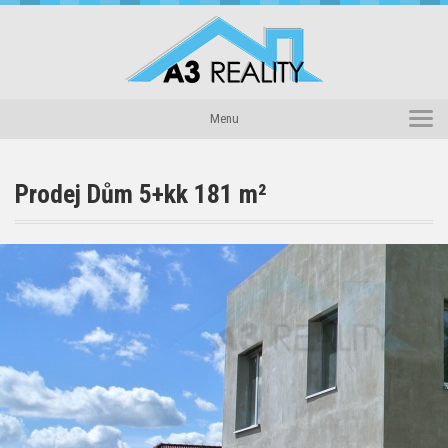
Domů
Menu
Reality
Novinky
Prodej Dům 5+kk 181 m²
Náš tým
O nás
Kontakty