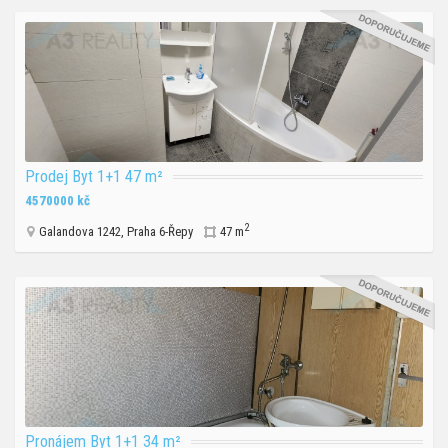
Prodej Byt 1+1 47 m²
4570000 kč
2
Galandova 1242, Praha 6-Řepy
47 m
Pronájem Byt 1+1 34 m²