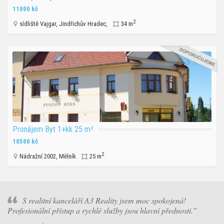
11000 kč
2
sídliště Vajgar, Jindřichův Hradec,
34 m
Pronájem Byt 1+kk 25 m²
10500 kč
2
Nádražní 2002, Mělník
25 m
S realitní kanceláří A3 Reality jsem moc spokojená!
Profesionální přístup a rychlé služby jsou hlavní přednosti.