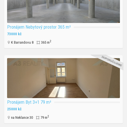
Pronájem Nebytový prostor 365 m²
73000 kč
2
K Barrandovu 8
365 m
Pronájem Byt 3+1 79 m²
25000 kč
2
na Neklance 30
79 m