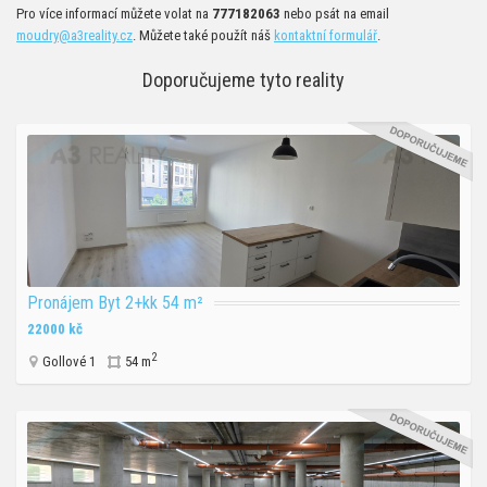
Pro více informací můžete volat na
777182063
nebo psát na email
moudry@a3reality.cz
. Můžete také použít náš
kontaktní formulář
.
Doporučujeme tyto reality
Pronájem Byt 2+kk 54 m²
22000 kč
2
Gollové 1
54 m