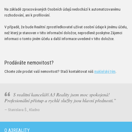
Na základě zpracovávaných Osobních údajů nedochází k automatizovanému
rozhodování, ani k profilování.
V případě, že bude Realitní zprostředkovatel užívat osobní údaje k jinému účelu,
než který je stanoven v této informační doložce, neprodleně poskytne Zájemci
informaci o tomto jiném účelu a další informace uvedené v této doložce.
Prodáváte nemovitost?
Chcete zde prodat vaší nemovitost? Stačí kontaktovat náš
makleřský tým
.
S realitní kanceláří A3 Reality jsem moc spokojená!
Profesionální přístup a rychlé služby jsou hlavní přednosti.
— Stanislava Š., Kladno
O A3REALITY