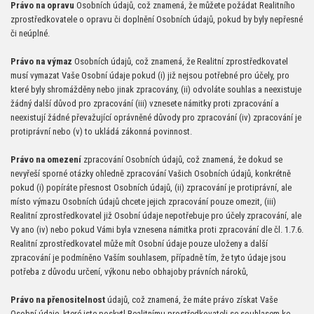
Právo na opravu
Osobních údajů, což znamená, že můžete požádat Realitního
zprostředkovatele o opravu či doplnění Osobních údajů, pokud by byly nepřesné
či neúplné.
Právo na výmaz
Osobních údajů, což znamená, že Realitní zprostředkovatel
musí vymazat Vaše Osobní údaje pokud (i) již nejsou potřebné pro účely, pro
které byly shromážděny nebo jinak zpracovány, (ii) odvoláte souhlas a neexistuje
žádný další důvod pro zpracování (iii) vznesete námitky proti zpracování a
neexistují žádné převažující oprávněné důvody pro zpracování (iv) zpracování je
protiprávní nebo (v) to ukládá zákonná povinnost.
Právo na omezení
zpracování Osobních údajů, což znamená, že dokud se
nevyřeší sporné otázky ohledně zpracování Vašich Osobních údajů, konkrétně
pokud (i) popíráte přesnost Osobních údajů, (ii) zpracování je protiprávní, ale
místo výmazu Osobních údajů chcete jejich zpracování pouze omezit, (iii)
Realitní zprostředkovatel již Osobní údaje nepotřebuje pro účely zpracování, ale
Vy ano (iv) nebo pokud Vámi byla vznesena námitka proti zpracování dle čl. 1.7.6.
Realitní zprostředkovatel může mít Osobní údaje pouze uloženy a další
zpracování je podmíněno Vaším souhlasem, případně tím, že tyto údaje jsou
potřeba z důvodu určení, výkonu nebo obhajoby právních nároků,
Právo na přenositelnost
údajů, což znamená, že máte právo získat Vaše
Osobní údaje, které jste poskytl Realitnímu prostředkovateli se souhlasem ke