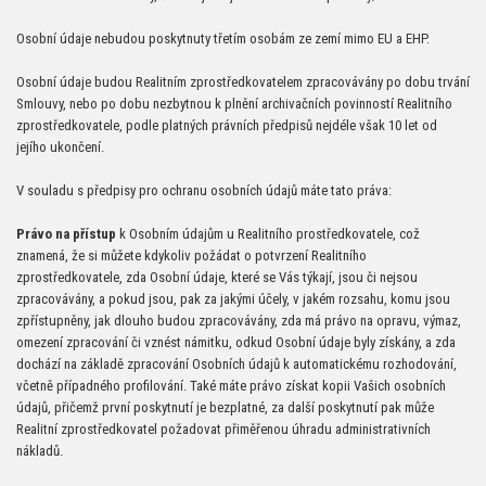
Osobní údaje nebudou poskytnuty třetím osobám ze zemí mimo EU a EHP.
Osobní údaje budou Realitním zprostředkovatelem zpracovávány po dobu trvání
Smlouvy, nebo po dobu nezbytnou k plnění archivačních povinností Realitního
zprostředkovatele, podle platných právních předpisů nejdéle však 10 let od
jejího ukončení.
V souladu s předpisy pro ochranu osobních údajů máte tato práva:
Právo na přístup
k Osobním údajům u Realitního prostředkovatele, což
znamená, že si můžete kdykoliv požádat o potvrzení Realitního
zprostředkovatele, zda Osobní údaje, které se Vás týkají, jsou či nejsou
zpracovávány, a pokud jsou, pak za jakými účely, v jakém rozsahu, komu jsou
zpřístupněny, jak dlouho budou zpracovávány, zda má právo na opravu, výmaz,
omezení zpracování či vznést námitku, odkud Osobní údaje byly získány, a zda
dochází na základě zpracování Osobních údajů k automatickému rozhodování,
včetně případného profilování. Také máte právo získat kopii Vašich osobních
údajů, přičemž první poskytnutí je bezplatné, za další poskytnutí pak může
Realitní zprostředkovatel požadovat přiměřenou úhradu administrativních
nákladů.