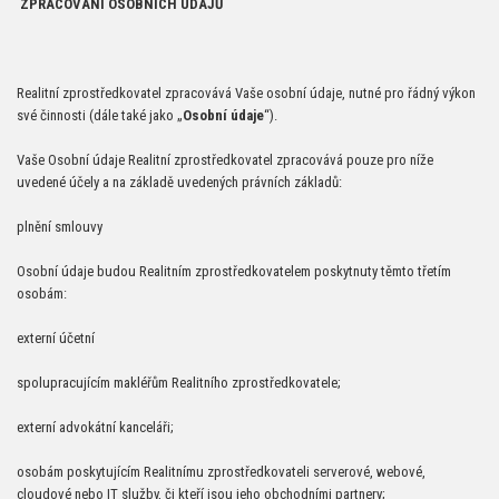
ZPRACOVÁNÍ OSOBNÍCH ÚDAJŮ
Realitní zprostředkovatel zpracovává Vaše osobní údaje, nutné pro řádný výkon
své činnosti (dále také jako „
Osobní údaje
“).
Vaše Osobní údaje Realitní zprostředkovatel zpracovává pouze pro níže
uvedené účely a na základě uvedených právních základů:
plnění smlouvy
Osobní údaje budou Realitním zprostředkovatelem poskytnuty těmto třetím
osobám:
externí účetní
spolupracujícím makléřům Realitního zprostředkovatele;
externí advokátní kanceláři;
osobám poskytujícím Realitnímu zprostředkovateli serverové, webové,
cloudové nebo IT služby, či kteří jsou jeho obchodními partnery;