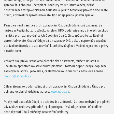
zpracování nebo pro účely plnění smlouvy, ve strukturovaném, běžně
používaném a strojově čitelném formátu, a, je-li to technicky proveditelné, máte
právo, aby Realitní zprostředkovatel tyto údaje předal jinému správci.
Právo vznést námitku
proti zpravování Osobních údajů, což znamená, že
můžete u Realitního zprostředkovatele či DPO podat písemnou či elektronickou
námitku proti zpracování svých Osobních údajů, čímž způsobíte, že Realitní
zprostředkovatel Osobní údaje dále nezpracovává, pokud neprokáže závažné
oprávněné důvody pro zpracování, které převažují nad Vašimi zájmy nebo právy
a svobodami.
Veškerá svá práva, stanovená předchozím odstavcem, můžete uplatnit u
Realitního zprostředkovatele buďto písemnou formou doporučeným dopisem,
zaslaným na adresu jeho sídla, či elektronickou formou na e-mailové adrese
moudry@a3reality.cz
Dále máte právo podat stížnost proti zpracování Osobních údajů u Úřadu pro
ochranu osobních údajů na adrese:
www.uoou.cz
.
Poskytnutí osobních údajů je požadováno z důvodu, že jsou nezbytné pro plnění
závazků ze smlouvy, případně jejich poskytnutí vyžaduje zákon. Důsledkem
neposkytnutí údajů může být neuzavření smlouvy.